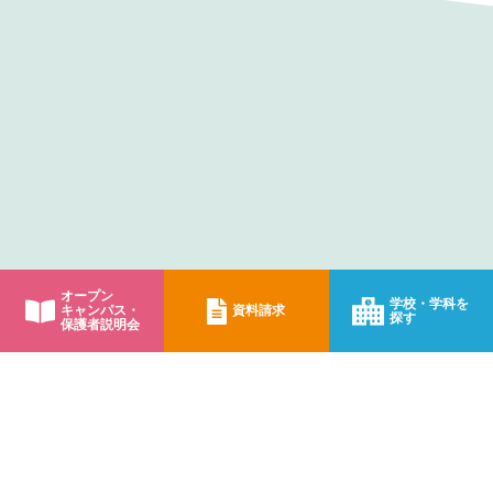
国際ビジネス公務員大学校
国際アート&デザイン大学校
国際情報工科自動車大学校
オープン
学校・学科を
キャンパス・
資料請求
探す
保護者説明会
国際医療看護福祉大学校
国際ビューティー&フード大学校
FSG高等部