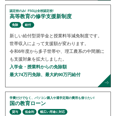
認定校のみ! FSGは全校認定校!
高等教育の修学支援新制度
免除
給付
新しい給付型奨学金と授業料等減免制度です。
世帯収入によって支援額が変わります。
令和6年度から多子世帯や、理工農系の中間層に
も支援対象を拡大しました。
入学金・授業料からの免除額
最大74万円免除、最大約90万円給付
学費だけでなく、パソコン購入や通学定期の費用も借りたい!
国の教育ローン
貸与
低金利
幅広い用途に対応