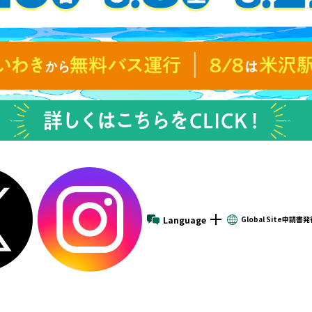
Language
Global
Site
申請書発
建学の理念
スケールメリットを活かした教育
学費サポート
小・中・高校教員の皆様へ
沿革-FSGの歩み-
ONLY1・NO1の教育展開
入試
企業の採用ご担当者様へ
数字で見るFSG
充実のキャンパスライフ
卒業生の皆様へ
FSGカレッジリーグ各校