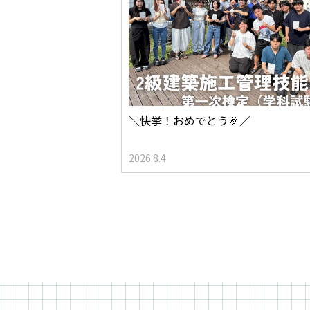
＼快挙！おめでとう🎉／
2026.8.4