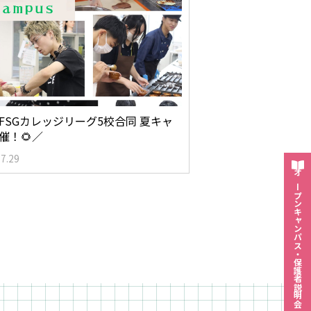
FSGカレッジリーグ5校合同 夏キャ
催！🌻／
.7.29
オープン
キャンパス・
保護者説明会