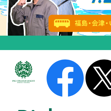
FSGカレッジリーグについて
FSGが選ばれる理由
学費
保護者の皆様へ
FSGパートナーズ紹介
最高の学習環境
留学生の皆様へ