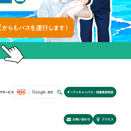
行サービス
オープンキャンパス・保護者説明会
NSGグループ紹介
安心の教育実績
特待生制度
進路検討中の皆様へ
お問い合わせ
アクセス