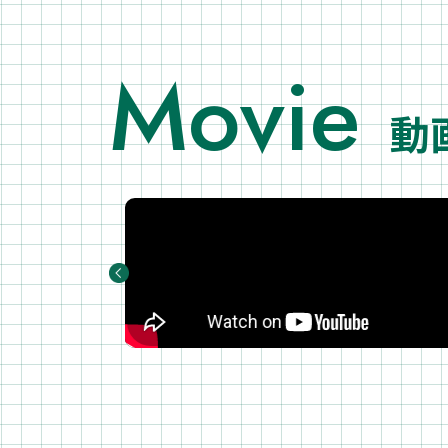
Movie
動