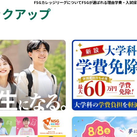
FSGカレッジリーグについて
FSGが選ばれる理由
学費・入試
探
ックアップ